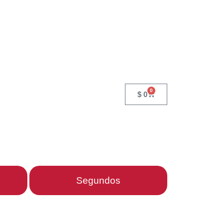
0
$
0
Segundos