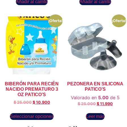
Añadir al carrito
Añadir al carrito
¡Oferta!
¡Oferta!
BIBERÓN PARA RECIÉN
PEZONERA EN SILICONA
NACIDO PREMATURO 3
PATICO’S
OZ PATICO’S
Valorado en
5.00
de 5
$
25.000
$
10.900
$
25.000
$
11.990
Seleccionar opciones
Leer más