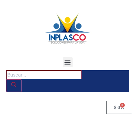
0
$
0