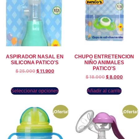
ASPIRADOR NASAL EN
CHUPO ENTRETENCION
SILICONA PATICO’S
NIÑO ANIMALES
PATICO’S
$
25.000
$
11.900
$
18.000
$
8.000
Seleccionar opciones
Añadir al carrito
¡Oferta!
¡Oferta!