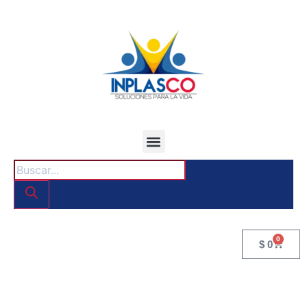
0
$
0