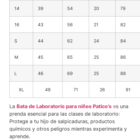
14
39
54
20
79
16
43
56
21
82
S
44
62
24
84
M
45
65
25
86
L
46
69
25
88
XL
49
71
26
91
La
Bata de Laboratorio para niños Patico’s
e
s una
prenda esencial para las clases de laboratorio:
Protege a tu hijo de salpicaduras, productos
químicos y otros peligros mientras experimenta y
aprende.