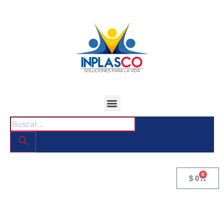
0
$
0